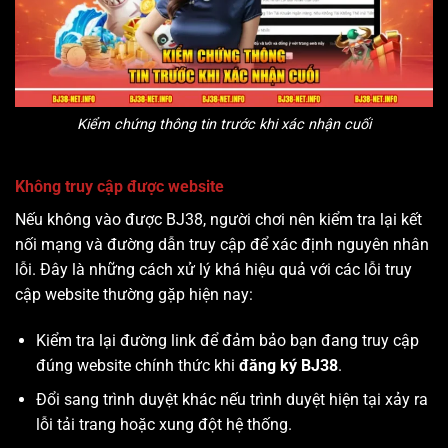
Kiểm chứng thông tin trước khi xác nhận cuối
Không truy cập được website
Nếu không vào được BJ38, người chơi nên kiểm tra lại kết
nối mạng và đường dẫn truy cập để xác định nguyên nhân
lỗi. Đây là những cách xử lý khá hiệu quả với các lỗi truy
cập website thường gặp hiện nay:
Kiểm tra lại đường link để đảm bảo bạn đang truy cập
đúng website chính thức khi
đăng ký BJ38
.
Đổi sang trình duyệt khác nếu trình duyệt hiện tại xảy ra
lỗi tải trang hoặc xung đột hệ thống.