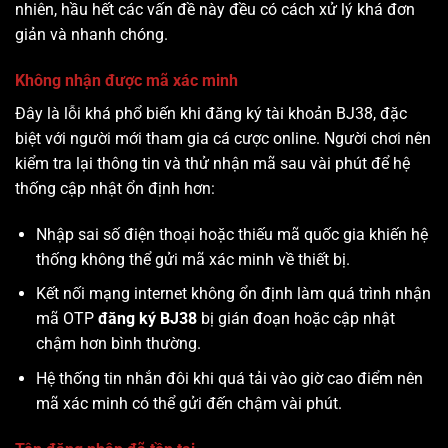
nhiên, hầu hết các vấn đề này đều có cách xử lý khá đơn
giản và nhanh chóng.
Không nhận được mã xác minh
Đây là lỗi khá phổ biến khi đăng ký tài khoản BJ38, đặc
biệt với người mới tham gia cá cược online. Người chơi nên
kiểm tra lại thông tin và thử nhận mã sau vài phút để hệ
thống cập nhật ổn định hơn:
Nhập sai số điện thoại hoặc thiếu mã quốc gia khiến hệ
thống không thể gửi mã xác minh về thiết bị.
Kết nối mạng internet không ổn định làm quá trình nhận
mã OTP
đăng ký BJ38
bị gián đoạn hoặc cập nhật
chậm hơn bình thường.
Hệ thống tin nhắn đôi khi quá tải vào giờ cao điểm nên
mã xác minh có thể gửi đến chậm vài phút.