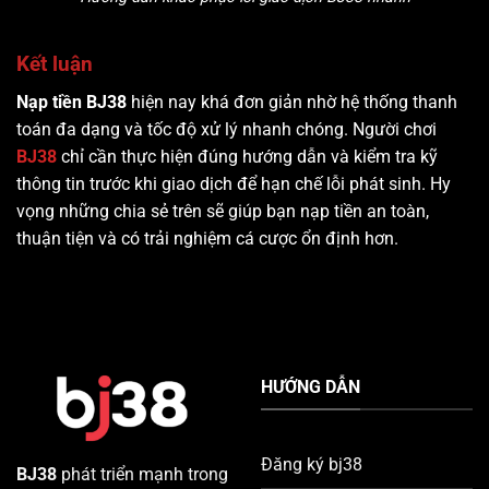
Kết luận
Nạp tiền BJ38
hiện nay khá đơn giản nhờ hệ thống thanh
toán đa dạng và tốc độ xử lý nhanh chóng. Người chơi
BJ38
chỉ cần thực hiện đúng hướng dẫn và kiểm tra kỹ
thông tin trước khi giao dịch để hạn chế lỗi phát sinh. Hy
vọng những chia sẻ trên sẽ giúp bạn nạp tiền an toàn,
thuận tiện và có trải nghiệm cá cược ổn định hơn.
HƯỚNG DẪN
Đăng ký bj38
BJ38
phát triển mạnh trong