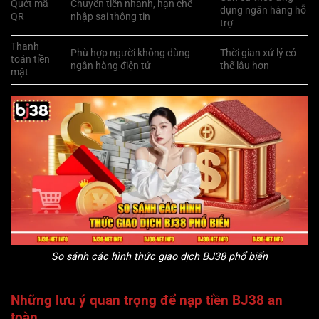
Quét mã
Chuyển tiền nhanh, hạn chế
dụng ngân hàng hỗ
QR
nhập sai thông tin
trợ
Thanh
Phù hợp người không dùng
Thời gian xử lý có
toán tiền
ngân hàng điện tử
thể lâu hơn
mặt
So sánh các hình thức giao dịch BJ38 phổ biến
Những lưu ý quan trọng để nạp tiền BJ38 an
toàn