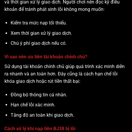
và thời gian xử lý giao dịch. Người chơi nên đọc kỹ điều
khoản để tránh phát sinh lỗi không mong muốn:
Kiểm tra mức nạp tối thiểu.
Xem thời gian xử lý giao dịch.
Chú ý phí giao dịch nếu có.
Vì sao nên ưu tiên tài khoản chính chủ?
Sử dụng tài khoản chính chủ giúp quá trình xác minh diễn
ra nhanh và an toàn hơn. Đây cũng là cách hạn chế lỗi
khóa giao dịch hoặc rút tiền thất bại:
Đồng bộ thông tin cá nhân.
Hạn chế lỗi xác minh.
Tăng độ an toàn khi giao dịch.
Cách xử lý khi nạp tiền BJ38 bị lỗi