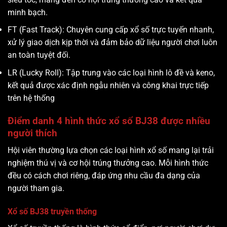
minh bạch.
FT (Fast Track): Chuyên cung cấp xổ số trực tuyến nhanh,
xử lý giao dịch kịp thời và đảm bảo dữ liệu người chơi luôn
an toàn tuyệt đối.
LR (Lucky Roll): Tập trung vào các loại hình lô đề và keno,
kết quả được xác định ngẫu nhiên và công khai trực tiếp
trên hệ thống
Điểm danh 4 hình thức xổ số BJ38 được nhiều
người thích
Hội viên thường lựa chọn các loại hình xổ số mang lại trải
nghiệm thú vị và cơ hội trúng thưởng cao. Mỗi hình thức
đều có cách chơi riêng, đáp ứng nhu cầu đa dạng của
người tham gia.
Xổ số BJ38 truyền thống