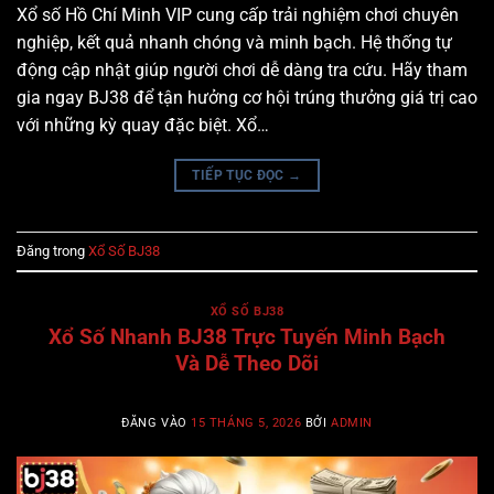
Xổ số Hồ Chí Minh VIP cung cấp trải nghiệm chơi chuyên
nghiệp, kết quả nhanh chóng và minh bạch. Hệ thống tự
động cập nhật giúp người chơi dễ dàng tra cứu. Hãy tham
gia ngay BJ38 để tận hưởng cơ hội trúng thưởng giá trị cao
với những kỳ quay đặc biệt. Xổ…
TIẾP TỤC ĐỌC
→
Đăng trong
Xổ Số BJ38
XỔ SỐ BJ38
Xổ Số Nhanh BJ38 Trực Tuyến Minh Bạch
Và Dễ Theo Dõi
ĐĂNG VÀO
15 THÁNG 5, 2026
BỞI
ADMIN