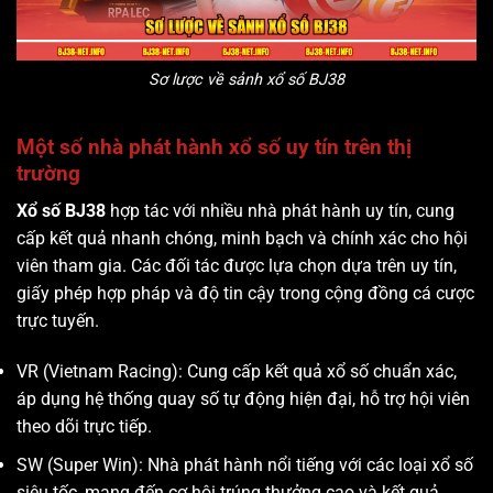
Sơ lược về sảnh xổ số BJ38
Một số nhà phát hành xổ số uy tín trên thị
trường
Xổ số BJ38
hợp tác với nhiều nhà phát hành uy tín, cung
cấp kết quả nhanh chóng, minh bạch và chính xác cho hội
viên tham gia. Các đối tác được lựa chọn dựa trên uy tín,
giấy phép hợp pháp và độ tin cậy trong cộng đồng cá cược
trực tuyến.
VR (Vietnam Racing): Cung cấp kết quả xổ số chuẩn xác,
áp dụng hệ thống quay số tự động hiện đại, hỗ trợ hội viên
theo dõi trực tiếp.
SW (Super Win): Nhà phát hành nổi tiếng với các loại xổ số
siêu tốc, mang đến cơ hội trúng thưởng cao và kết quả