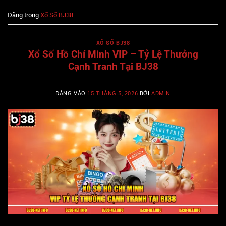
Đăng trong
Xổ Số BJ38
XỔ SỐ BJ38
Xổ Số Hồ Chí Minh VIP – Tỷ Lệ Thưởng
Cạnh Tranh Tại BJ38
ĐĂNG VÀO
15 THÁNG 5, 2026
BỞI
ADMIN