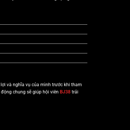
lợi và nghĩa vụ của mình trước khi tham
t động chung sẽ giúp hội viên
BJ38
trải