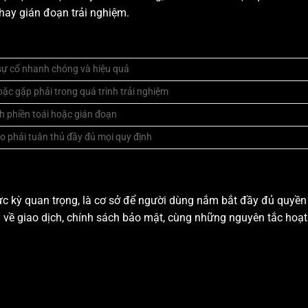
i hay gián đoạn trải nghiệm.
sự cố nhanh chóng và hiệu quả
oặc gặp phải trong quá trình trải nghiệm
ánh phiền toái hoặc gián đoạn
o phải tuân thủ đầy đủ mọi quy định
ực kỳ quan trọng, là cơ sở để người dùng nắm bắt đầy đủ quyền 
nh về giao dịch, chính sách bảo mật, cùng những nguyên tắc hoạ