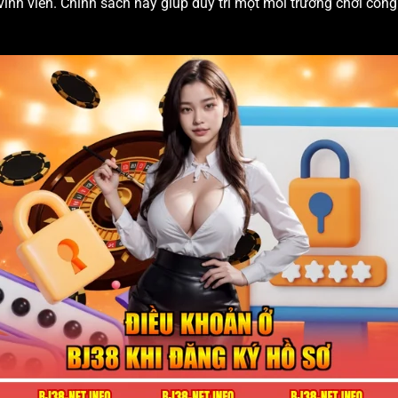
vĩnh viễn. Chính sách này giúp duy trì một môi trường chơi côn