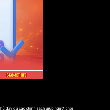
hủ đầy đủ các chính sách giúp người chơi