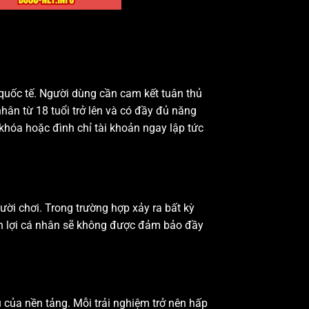
 quốc tế. Người dùng cần cam kết tuân thủ
ân từ 18 tuổi trở lên và có đầy đủ năng
khóa hoặc đình chỉ tài khoản ngay lập tức
ười chơi. Trong trường hợp xảy ra bất kỳ
yền lợi cá nhân sẽ không được đảm bảo đầy
ụ của nền tảng. Mỗi trải nghiệm trở nên hấp