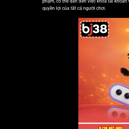
phạm, có thể dẫn đến việc khóa tài khoản 
quyền lợi của tất cả người chơi.