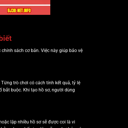
biết
c chính sách cơ bản. Việc này giúp bảo vệ
ừng trò chơi có cách tính kết quả, tỷ lệ
tố bắt buộc. Khi tạo hồ sơ, người dùng
hoặc lập nhiều hồ sơ sẽ được coi là vi