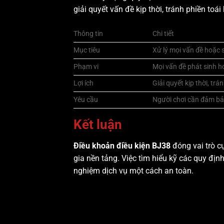
giải quyết vấn đề kịp thời, tránh phiền toá
Thông tin
Chi tiết
Mục tiêu
Xử lý mọi vấn đề hoặc 
Phạm vi
Mọi vấn đề phát sinh h
Lợi ích
Giải quyết kịp thời, tr
Yêu cầu
Người chơi cần đảm bả
Kết luận
Điều khoản điều kiện BJ38
đóng vai trò c
gia nền tảng. Việc tìm hiểu kỹ các quy đị
nghiệm dịch vụ một cách an toàn.