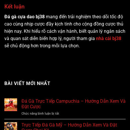
Kết luận
Đá gà cựa dao bj38
mang đến trải nghiệm theo dõi tốc độ
cao cùng nhịp cược đầy kịch tính cho cộng đồng cược thủ
hiện nay. Khi hiểu rõ cách vận hành, biết quản lý ngân sách
và quan sát diễn biến hợp lý, người tham gia
nhà cái bj38
sẽ chủ động hơn trong mỗi lựa chọn.
BÀI VIẾT MỚI NHẤT
Đá Gà Trực Tiếp Campuchia – Hướng Dẫn Xem Và
Đặt Cược
ở
Chức năng bình luận bị tắt
Đá
Gà
Trực Tiếp Đá Gà Mỹ – Hướng Dẫn Xem Và Đặt
Trực