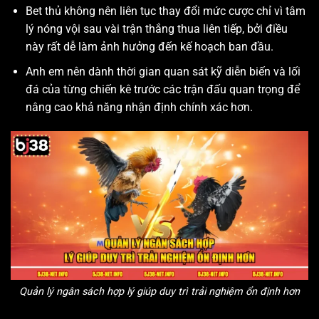
Bet thủ không nên liên tục thay đổi mức cược chỉ vì tâm
lý nóng vội sau vài trận thắng thua liên tiếp, bởi điều
này rất dễ làm ảnh hưởng đến kế hoạch ban đầu.
Anh em nên dành thời gian quan sát kỹ diễn biến và lối
đá của từng chiến kê trước các trận đấu quan trọng để
nâng cao khả năng nhận định chính xác hơn.
Quản lý ngân sách hợp lý giúp duy trì trải nghiệm ổn định hơn