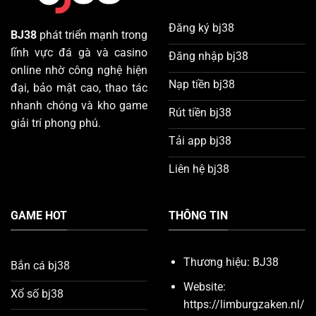
Tại
BJ38
Đăng ký bj38
BJ38
phát triển mạnh trong
lĩnh vực đá gà và casino
Đăng nhập bj38
online nhờ công nghệ hiện
Nạp tiền bj38
đại, bảo mật cao, thao tác
nhanh chóng và kho game
Rút tiền bj38
giải trí phong phú.
Tải app bj38
Liên hệ bj38
GAME HOT
THÔNG TIN
Thương hiệu: BJ38
Bắn cá bj38
Website:
Xổ số bj38
https://limburgzaken.nl/