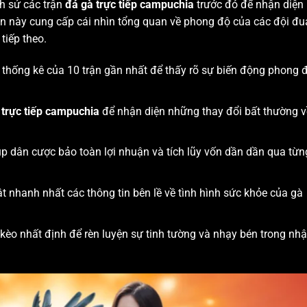
ch sử các trận
đá gà trực tiếp campuchia
trước đó để nhận diện
in này cung cấp cái nhìn tổng quan về phong độ của các đội đu
tiếp theo.
ệu thống kê của 10 trận gần nhất để thấy rõ sự biến động phong 
 trực tiếp campuchia
để nhận diện những thay đổi bất thường v
p dân cược bảo toàn lợi nhuận và tích lũy vốn dần dần qua từn
 nhanh nhất các thông tin bên lề về tình hình sức khỏe của gà
 kèo nhất định để rèn luyện sự tinh tường và nhạy bén trong nh