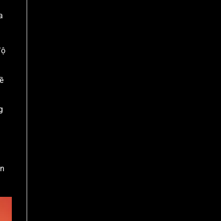
a
độ
ề
g
ận