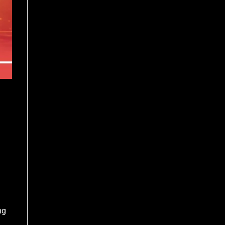
BJ38
ng