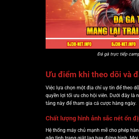
Đá gà trực tiếp cam
Ưu điểm khi theo dõi và đ
Việc lựa chọn một địa chỉ uy tín để theo d
quyền lợi tối ưu cho hội viên. Dưới đây là 
tảng này để tham gia cá cược hàng ngày.
Chất lượng hình ảnh sắc nét ổn đ
Hệ thống máy chủ mạnh mẽ cho phép hàng
gặp tình trạng giật lag hay đứng hình. Mọ