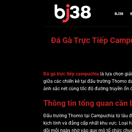
Bỏ
qua
BJ38
nội
dung
Đá Gà Trực Tiếp Camp
Đá gà trực tiếp campuchia
là lựa chọn giả
giữa các chiến kê tại đấu trường Thomo da
ảnh sắc nét cùng tốc độ đường truyền ổn 
Thông tin tổng quan cần 
Đấu trường Thomo tại Campuchia từ lâu đ
kịch tính và đẳng cấp nhất khu vực. Loại 
dõi mỗi ngày nhờ vào quy mô tổ chức chu